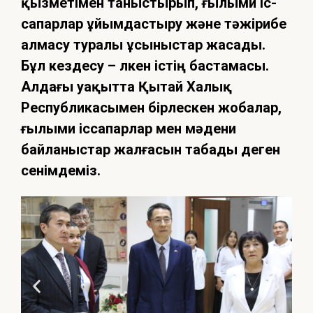
қызметімен таныстырып, ғылыми іс-
сапарлар ұйымдастыру және тәжірибе
алмасу туралы ұсыныстар жасады.
Бұл кездесу – үлкен істің бастамасы.
Алдағы уақытта Қытай Халық
Республикасымен бірлескен жобалар,
ғылыми іссапарлар мен мәдени
байланыстар жалғасын табады деген
сенімдеміз.