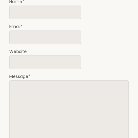
Name
*
Email
*
Website
Message
*