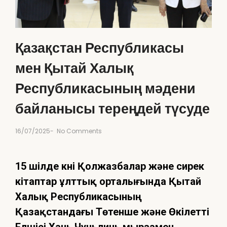
Қазақстан Республикасы
мен Қытай Халық
Республикасының мәдени
байланысы тереңдей түсуде
16/07/2025
-
No Comments
15 шілде күні Қолжазбалар және сирек
кітаптар ұлттық орталығында Қытай
Халық Республикасының
Қазақстандағы Төтенше және Өкілетті
Елшісі Хань Чуньлинь мырзамен