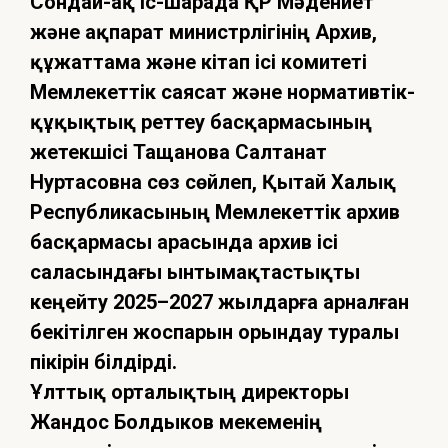
Сондай-ақ іс-шарада ҚР Мәдениет
және ақпарат министрлігінің Архив,
құжаттама және кітап ісі комитеті
Мемлекеттік саясат және нормативтік-
құқықтық реттеу басқармасының
жетекшісі Тащанова Салтанат
Нуртасовна сөз сөйлеп, Қытай Халық
Республикасының Мемлекеттік архив
басқармасы арасында архив ісі
саласындағы ынтымақтастықты
кеңейту 2025–2027 жылдарға арналған
бекітілген жоспарын орындау туралы
пікірін білдірді.
Ұлттық орталықтың директоры
Жандос Болдыков мекеменің