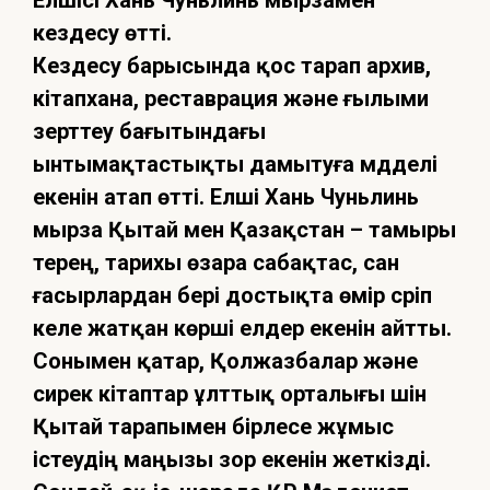
кездесу өтті.
Кездесу барысында қос тарап архив,
кітапхана, реставрация және ғылыми
зерттеу бағытындағы
ынтымақтастықты дамытуға мүдделі
екенін атап өтті. Елші Хань Чуньлинь
мырза Қытай мен Қазақстан – тамыры
терең, тарихы өзара сабақтас, сан
ғасырлардан бері достықта өмір сүріп
келе жатқан көрші елдер екенін айтты.
Сонымен қатар, Қолжазбалар және
сирек кітаптар ұлттық орталығы үшін
Қытай тарапымен бірлесе жұмыс
істеудің маңызы зор екенін жеткізді.