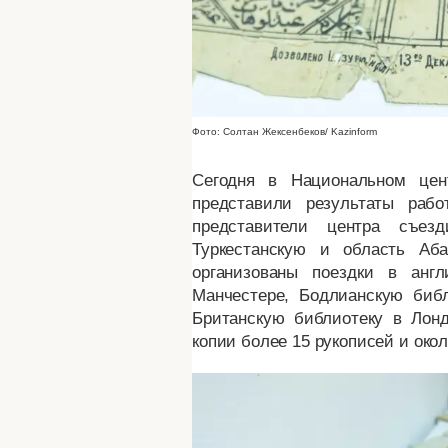
Фото: Солтан Жексенбеков/ Kazinform
Сегодня в Национальном цен
представили результаты раб
представители центра съез
Туркестанскую и область Аб
организованы поездки в анг
Манчестере, Бодлианскую биб
Британскую библиотеку в Лонд
копии более 15 рукописей и око