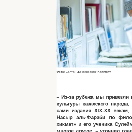
Фото: Солтан Жексенбеков/ Kazinform
– Из-за рубежа мы привезли
культуры казахского народа, 
сами издания XIX-XX векам,
Насыр аль-Фараби по фило
хикмат» и его ученика Суле
многое другое, – уточнил гла