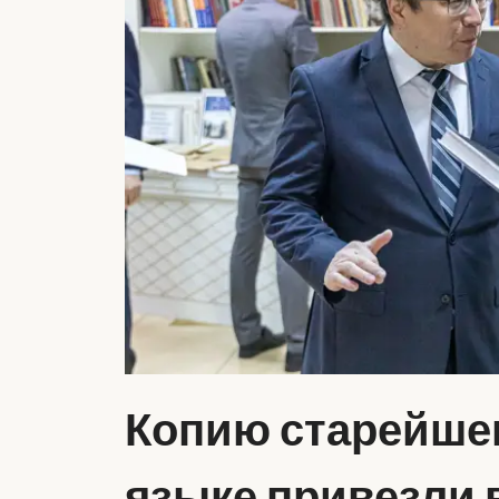
Копию старейшег
языке привезли 