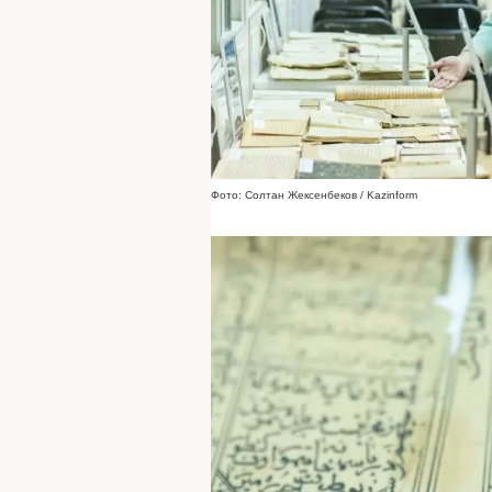
Фото: Солтан Жексенбеков / Kazinform