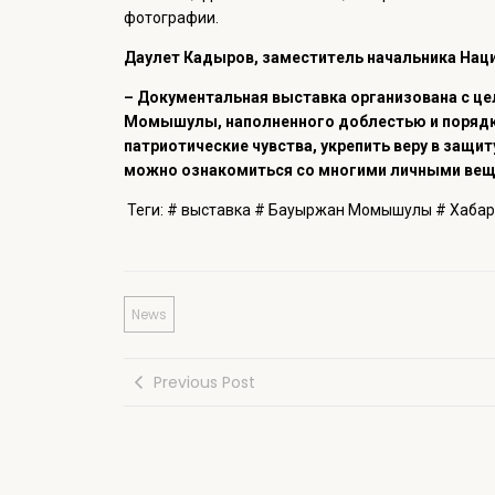
фотографии.
Даулет Кадыров, заместитель начальника Наци
– Документальная выставка организована с ц
Момышулы, наполненного доблестью и порядко
патриотические чувства, укрепить веру в защи
можно ознакомиться со многими личными веща
Теги:
# выставка
# Бауыржан Момышулы
# Хабар
News
Previous Post