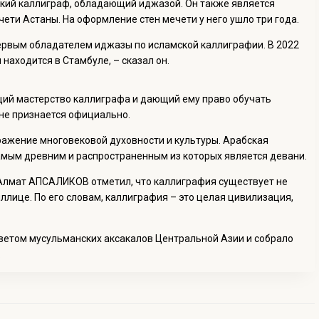
ий каллиграф, обладающий иджазой. Он также является
ети Астаны. На оформление стен мечети у него ушло три года.
первым обладателем иджазы по исламской каллиграфии. В 2022
 находится в Стамбуле, – сказал он.
щий мастерство каллиграфа и дающий ему право обучать
 не признается официально.
тражение многовековой духовности и культуры. Арабская
амым древним и распространенным из которых является девани.
г Алмат АПСАЛИКОВ отметил, что каллиграфия существует не
иллице. По его словам, каллиграфия – это целая цивилизация,
ветом мусульманских аксакалов Центральной Азии и собрало
.