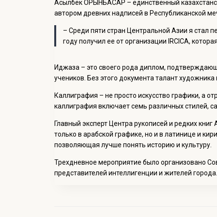
Асылбек ОРЫНБАСАР – единственный казахстанск
автором древних надписей в Республиканской меч
– Среди пяти стран Центральной Азии я стал 
году получил ее от организации IRCICA, которая
Иджаза – это своего рода диплом, подтверждаю
учеников. Без этого документа талант художника
Каллиграфия – не просто искусство графики, а о
каллиграфия включает семь различных стилей, с
Главный эксперт Центра рукописей и редких кни
только в арабской графике, но и в латинице и кир
позволяющая лучше понять историю и культуру.
Трехдневное мероприятие было организовано Со
представителей интеллигенции и жителей города