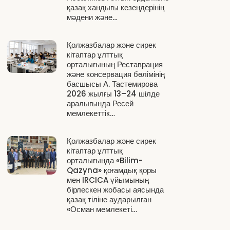
қазақ хандығы кезеңдерінің
мәдени және…
Қолжазбалар және сирек
кітаптар ұлттық
орталығының Реставрация
және консервация бөлімінің
басшысы А. Тастемирова
2026 жылғы 13–24 шілде
аралығында Ресей
мемлекеттік…
Қолжазбалар және сирек
кітаптар ұлттық
орталығында «Bilim-
Qazyna» қоғамдық қоры
мен IRCICA ұйымының
бірлескен жобасы аясында
қазақ тіліне аударылған
«Осман мемлекеті…