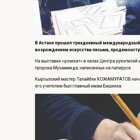
В Астане прошел трехдневный международный
возрождением искусства письма, продемонстр
На выставке «Құснихат» в залах Центра рукописей
пророка Мухаммеда, написанных на папирусе.
Кыргызский мастер Талайбек КОЖАМУРАТОВ начал
его учителем был главный имам Бишкека.