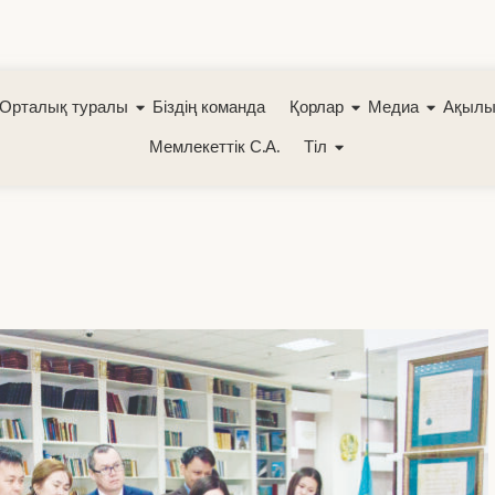
Орталық туралы
Біздің команда
Қорлар
Медиа
Ақылы
Мемлекеттік С.А.
Тіл