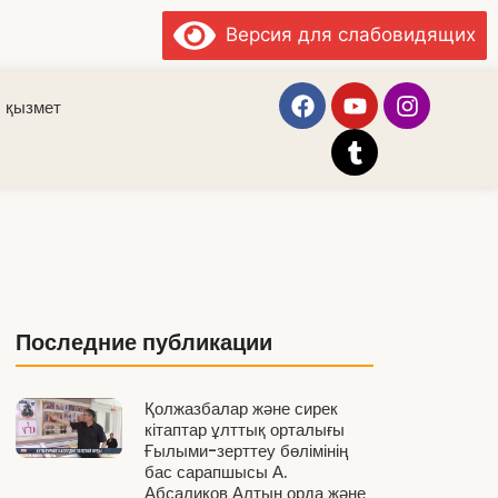
Версия для слабовидящих
 қызмет
Последние публикации
Қолжазбалар және сирек
кітаптар ұлттық орталығы
Ғылыми-зерттеу бөлімінің
бас сарапшысы А.
Абсаликов Алтын орда және