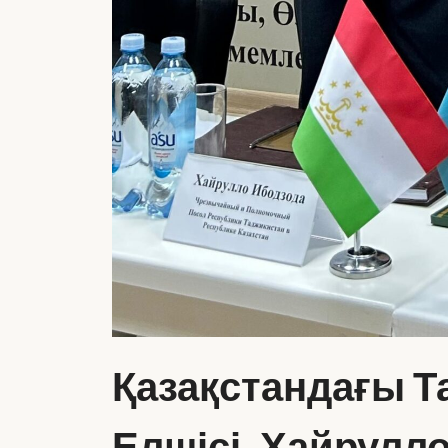
Қазақстандағы 
Елшісі, Хайрулл