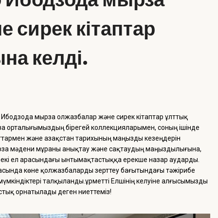
е сирек кітаптар
на келді.
 Ибодзода мырза Қолжазбалар және сирек кітаптар ұлттық
за орталығымыздың бірегей коллекцияларымен, соның ішінде
ттармен және Қазақстан тарихының маңызды кезеңдерін
рза мәдени мұраны анықтау және сақтаудың маңыздылығына,
ы екі ел арасындағы ынтымақтастыққа ерекше назар аударды.
расында көне қолжазбаларды зерттеу бағытындағы тәжірибе
үмкіндіктері талқыланды.Құрметті Елшінің келуіне алғысымызды
стық орнатылады деген ниеттеміз!