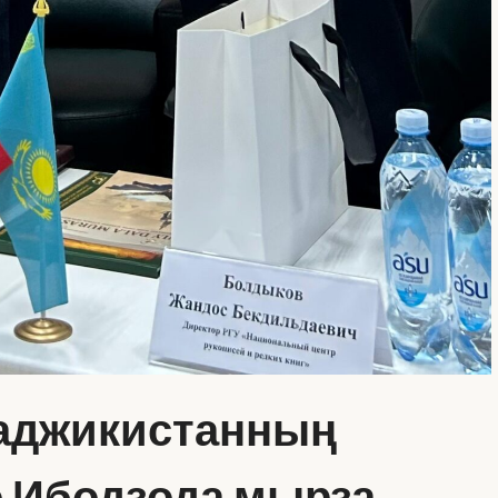
Таджикистанның
о Ибодзода мырза