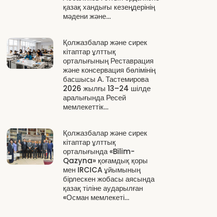
қазақ хандығы кезеңдерінің
мәдени және…
Қолжазбалар және сирек
кітаптар ұлттық
орталығының Реставрация
және консервация бөлімінің
басшысы А. Тастемирова
2026 жылғы 13–24 шілде
аралығында Ресей
мемлекеттік…
Қолжазбалар және сирек
кітаптар ұлттық
орталығында «Bilim-
Qazyna» қоғамдық қоры
мен IRCICA ұйымының
бірлескен жобасы аясында
қазақ тіліне аударылған
«Осман мемлекеті…