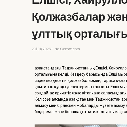
Қолжазбалар жән
ұлттық орталығы
23/01/2025
-
No Comments
Қазақстандағы Таджикистанның Елшісі, Хайрулло
орталығына келді. Кездесу барысында Елші мыр
сирек кездесетін қолжазбалармен, тарихи құжа
қамтитын құнды деректермен танысты. Елші мы
сондай-ақ архивтік және кітапхана саласындағ
Келіссөз аясында Қазақстан мен Таджикистан а
алмасу мен бірлескен жобаларды жүзеге асыру м
білдіреміз және болашақта нәтижелі ынтымақта