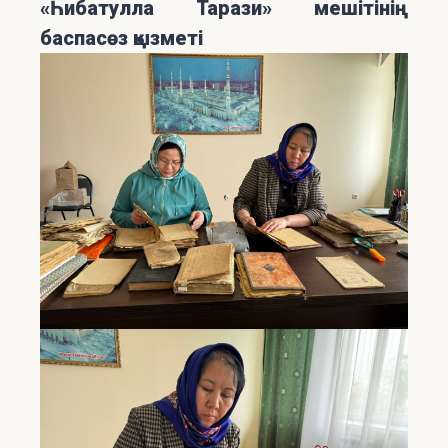
«Һибатулла Тарази» мешітінің
баспасөз қызметі