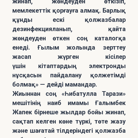
жинап, жөндеуден өткізіп,
мемлекеттік қорғауға алмақ. Барлық
құнды ескі қолжазбалар
дезинфекцияланып, қайта
жөндеуден өткен соң каталогқа
енеді. Ғылым жолында зерттеу
жасап жүрген кісілер
үшін кітаптардың электронды
нұсқасын пайдалану қолжетімді
болмақ» — дейді мамандар.
Жиыннан соң «Һибатулла Тарази»
мешітінің наиб имамы Ғалымбек
Жапек бірнеше жылдар бойы жинап,
сақтап келген көне түркі, төте жазу
және шағатай тілдеріндегі қолжазба