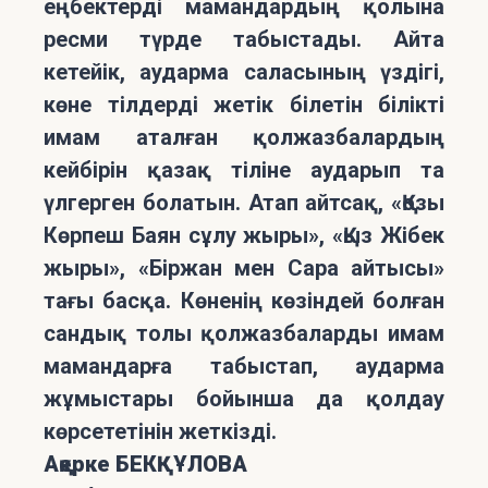
еңбектерді мамандардың қолына
ресми түрде табыстады. Айта
кетейік, аударма саласының үздігі,
көне тілдерді жетік білетін білікті
имам аталған қолжазбалардың
кейбірін қазақ тіліне аударып та
үлгерген болатын. Атап айтсақ, «Қозы
Көрпеш Баян сұлу жыры», «Қыз Жібек
жыры», «Біржан мен Сара айтысы»
тағы басқа. Көненің көзіндей болған
сандық толы қолжазбаларды имам
мамандарға табыстап, аударма
жұмыстары бойынша да қолдау
көрсететінін жеткізді.
Ақерке БЕКҚҰЛОВА