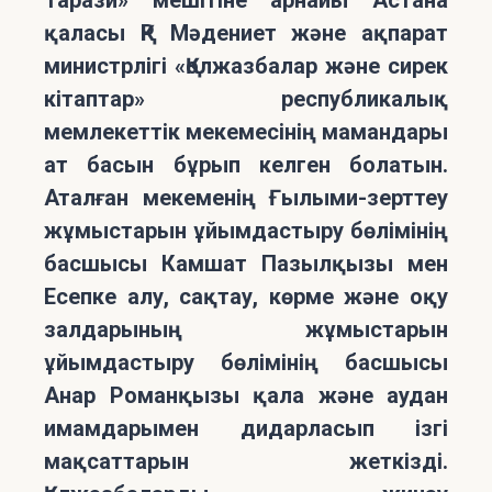
Тарази» мешітіне арнайы Астана
қаласы ҚР Мәдениет және ақпарат
министрлігі «Қолжазбалар және сирек
кітаптар» республикалық
мемлекеттік мекемесінің мамандары
ат басын бұрып келген болатын.
Аталған мекеменің Ғылыми-зерттеу
жұмыстарын ұйымдастыру бөлімінің
басшысы Камшат Пазылқызы мен
Есепке алу, сақтау, көрме және оқу
залдарының жұмыстарын
ұйымдастыру бөлімінің басшысы
Анар Романқызы қала және аудан
имамдарымен дидарласып ізгі
мақсаттарын жеткізді.