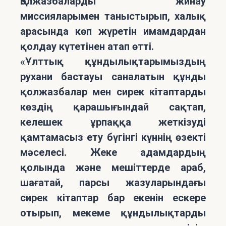
Қолжазбаларды жинау
миссияларымен таныстырып, халық
арасында көп жүретін имамдардан
қолдау күтетінен атап өтті.
«Ұлттық құндылықтарымыздың
рухани бастауы саналатын құнды
қолжазбалар мен сирек кітаптарды
көздің қарашығындай сақтап,
келешек ұрпаққа жеткізуді
қамтамасыз ету бүгінгі күннің өзекті
мәселесі. Жеке адамдардың
қолында және мешіттерде араб,
шағатай, парсы жазуларындағы
сирек кітаптар бар екенін ескере
отырып, мекеме құндылықтарды