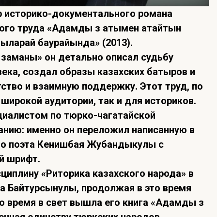
р историко-документального романа
ого труда «Адамды өз атымен атайтын
зыларай баурайында» (2013).
заманы» он детально описал судьбу
 века, создал образы казахских батыров и
тство и взаимную поддержку. Этот труд, по
 широкой аудитории, так и для историков.
циалистом по тюрко-чагатайской
анию: именно он переложил написанную в
го поэта Кенишбая Жубандыкулы с
й шрифт.
циплину «Риторика казахского народа» в
а Байтурсынулы, продолжая в это время
о время в свет вышла его книга «Адамды өз