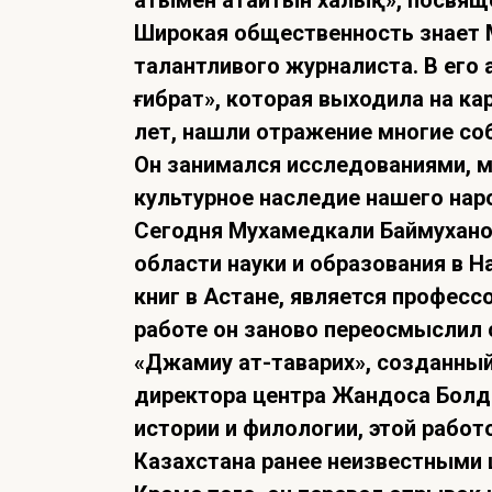
атымен атайтын халық», посвяще
Широкая общественность знает 
талантливого журналиста. В ег
ғибрат», которая выходила на к
лет, нашли отражение многие со
Он занимался исследованиями, м
культурное наследие нашего нар
Сегодня Мухамедкали Баймухано
области науки и образования в Н
книг в Астане, является професс
работе он заново переосмыс­лил 
«Джамиу ат-таварих», созданны
директора центра Жандоса Болды
истории и филологии, этой работ
Казахстана ранее неизвестными