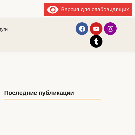
Версия для слабовидящих
луги
Последние публикации
Главный эксперт Научно-
исследовательского отдела
Национального центра
рукописей и редких книг А.
Абсаликов дал специальное