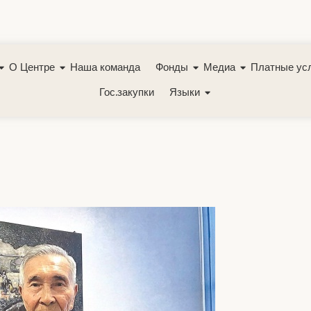
О Центре
Наша команда
Фонды
Медиа
Платные ус
Гос.закупки
Языки