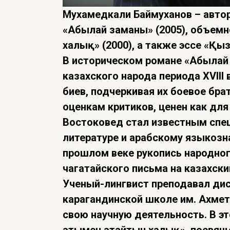
Мухамедкали Баймуханов – авто
«Абылай заманы» (2005), объемн
халық» (2000), а также эссе «Қы
В историческом романе «Абылай 
казахского народа периода XVIII
биев, подчеркивая их боевое бра
оценкам критиков, ценен как для
Востоковед стал известным спе
литературе и арабскому языкозн
прошлом веке рукопись народно
чагатайского письма на казахски
Ученый-лингвист преподавал дис
карагандинской школе им. Ахмет
свою научную деятельность. В эт