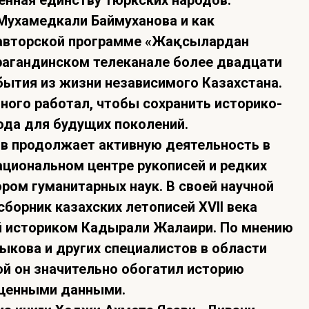
нная единству тюркских народов.
Мухамедкали Баймуханова и как
о авторской программе «Жақсылардан
арагандинском телеканале более двадцати
бытия из жизни независимого Казахстана.
ного работал, чтобы сохранить историко-
ода для будущих поколений.
в продолжает активную деятельность в
ациональном центре рукописей и редких
ором гуманитарных наук. В своей научной
сборник казахских летописей XVII века
й историком Кадырали Жалаири. По мнению
кова и других специалистов в области
ой он значительно обогатил историю
 ценными данными.