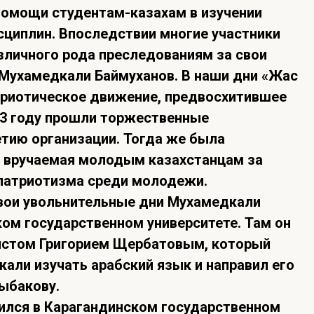
помощи студентам-казахам­ в изучении
исциплин. Впоследствии многие участники
зличного рода преследованиям за свои
 Мухамедкали Баймуханов. В наши дни «Жас
триотическое движение, предвосхитившее
13 году прошли торжественные
тию организации. Тогда же была
, вручаемая молодым казахстанцам за
 патрио­тизма среди молодежи.
свои увольнительные дни Мухамедкали
ом государственном университете. Там он
истом Григорием Щербатовым, который
ли изучать арабский язык и направил его
Рыбакову.
чился в Карагандинском государственном