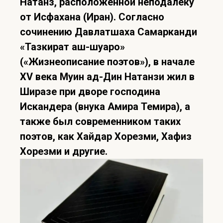
Натанз, расположенной неподалеку
от Исфахана (Иран). Согласно
сочинению Давлатшаха Самарканди
«Тазкират аш-шуаро»
(«Жизнеописание поэтов»), в начале
XV века Муин ад-Дин Натанзи жил в
Ширазе при дворе господина
Искандера (внука Амира Темира), а
также был современником таких
поэтов, как Хайдар Хорезми, Хафиз
Хорезми и другие.