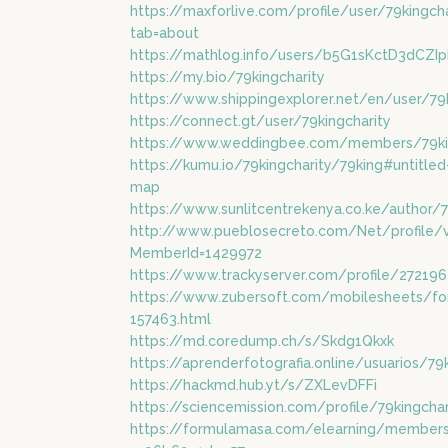
https://maxforlive.com/profile/user/79kingcha
tab=about
https://mathlog.info/users/b5G1sKctD3dCZI
https://my.bio/79kingcharity
https://www.shippingexplorer.net/en/user/79
https://connect.gt/user/79kingcharity
https://www.weddingbee.com/members/79kin
https://kumu.io/79kingcharity/79king#untitled
map
https://www.sunlitcentrekenya.co.ke/author/7
http://www.pueblosecreto.com/Net/profile/vi
MemberId=1429972
https://www.trackyserver.com/profile/272196
https://www.zubersoft.com/mobilesheets/fo
157463.html
https://md.coredump.ch/s/Skdg1Qkxk
https://aprenderfotografia.online/usuarios/79k
https://hackmd.hub.yt/s/ZXLevDFFi
https://sciencemission.com/profile/79kingchar
https://formulamasa.com/elearning/members