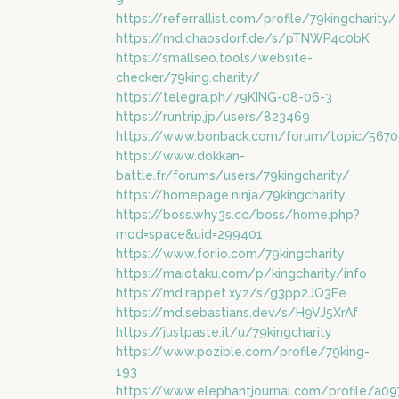
https://referrallist.com/profile/79kingcharity/
https://md.chaosdorf.de/s/pTNWP4c0bK
https://smallseo.tools/website-
checker/79king.charity/
https://telegra.ph/79KING-08-06-3
https://runtrip.jp/users/823469
https://www.bonback.com/forum/topic/5670
https://www.dokkan-
battle.fr/forums/users/79kingcharity/
https://homepage.ninja/79kingcharity
https://boss.why3s.cc/boss/home.php?
mod=space&uid=299401
https://www.foriio.com/79kingcharity
https://maiotaku.com/p/kingcharity/info
https://md.rappet.xyz/s/g3pp2JQ3Fe
https://md.sebastians.dev/s/H9VJ5XrAf
https://justpaste.it/u/79kingcharity
https://www.pozible.com/profile/79king-
193
https://www.elephantjournal.com/profile/a0