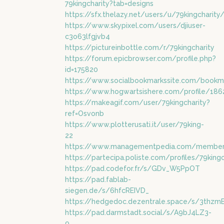
79kingcharity?tab=designs
https://sfx.thelazy.net/users/u/79kingcharity
https://www.skypixel.com/users/djiuser-
c3o63lfgjvb4
https://pictureinbottle.com/r/79kingcharity
https://forum.epicbrowser.com/profile.php?
id=175820
https://www.socialbookmarkssite.com/bookm
https://www.hogwartsishere.com/profile/18
https://makeagif.com/user/79kingcharity?
ref=Osvonb
https://www.plotterusati.it/user/79king-
22
https://www.managementpedia.com/members/
https://partecipa.poliste.com/profiles/79kingc
https://pad.codefor.fr/s/GDv_W5PpOT
https://pad.fablab-
siegen.de/s/6hfcREIVD_
https://hedgedoc.dezentrale.space/s/3thzm
https://pad.darmstadt.social/s/A9bJ4LZ3-
9