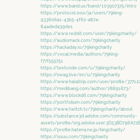
https://www.band.us/band/103907375/intro
https://protocol.ooo/ja/users/79king-
933606a1-43b5-4f62-a87a-
84adeda39de1
https://www.reddit.com/user/79kingcharity/
https://audiomack.com/79kingcharity
https://hackaday.io/79kingcharity
https://vocal.media/authors/79king-
f77f555751
https://leetcode.com/u/79kingcharity/
https://swag.live/en/u/79kingcharity
https://www.halaltrip.com/user/profile/37712
https://medibang.com/author/28891673/
https://www.blockdit.com/79kingcharity
https://portfolium.com/79kingcharity
https://www.twitch.tv/79kingcharity/about
https://substance3d.adobe.com/community-
assets/profile/org.adobe.user:3D53BD796A
https://profile.hatena.ne.jp/kingcharity/
https://issuu.com/79kingcharity