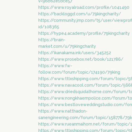
v=96b62e1dce57
https://www.royalroad.com/profile/1041490
https://backloggd.com/u/79kingcharity/
https://community.jmp.com/t5/user/viewprof
id/108365
https://hype4.academy/profile/79kingcharity
https://brain-
market.com/u/79kingcharity
https://ikanakama.ink/users/345252
https://www.prosebox.net/book/121786/
https://www.fw-
follow.com/forum/topic/174190/79king
https://www.ttlxshipping.com/forum/topic/5
https://www.navacool.com/forum/topic/566
https://www.driedsquidathome.com/forum/t
https://www.nongkhaempolice.com/forum/to
https://www.bestloveweddingstudio.com/fo
https://www.natthadon-
sanengineering.com/forum/topic/158778/79k
https://www.rueanmaihom.net/forum/topic/
https://www.ttlxshipping.com/forum/topic/