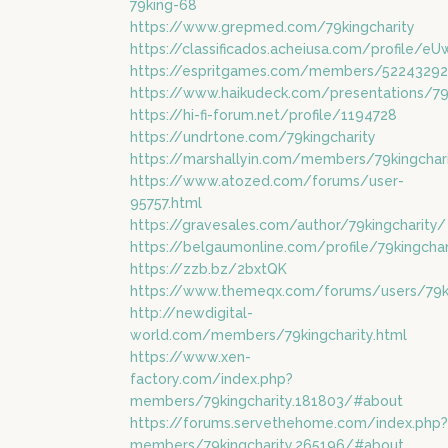
79king-68
https://www.grepmed.com/79kingcharity
https://classificados.acheiusa.com/profi
https://espritgames.com/members/5224329
https://www.haikudeck.com/presentations/79
https://hi-fi-forum.net/profile/1194728
https://undrtone.com/79kingcharity
https://marshallyin.com/members/79kingchar
https://www.atozed.com/forums/user-
95757.html
https://gravesales.com/author/79kingcharity/
https://belgaumonline.com/profile/79kingchar
https://zzb.bz/2bxtQK
https://www.themeqx.com/forums/users/79ki
http://newdigital-
world.com/members/79kingcharity.html
https://www.xen-
factory.com/index.php?
members/79kingcharity.181803/#about
https://forums.servethehome.com/index.php?
members/79kingcharity.265196/#about