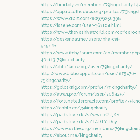
https://timdaily.vn/members/79kingcharity.
https://app.readthedocs.org/profiles/79kingch
https://www.dibiz.com/a0979256398
https://iszene.com/user-367104.html
https://www.theyeshivaworld.com/coffeeroom
https://desksnear.me/users/nha-cai-
5490fb
https://www.itchyforum.com/en/member.php
401113-79kingcharity
https://able2know.org/user/79kingcharity/
http://www.biblesupport.com/user/875476-
79kingcharity/
https://golosknig.com/profile/79kingcharity/
https://awan.pro/forum/user/206429/
https://fortunetelleroracle.com/profile/79kin
https://fabble.cc/79kingcharity
https://pad.stuve.de/s/wwdoCU_KS
https://pad.stuve.de/s/TADTYsDqy
https://www.sythe.org/members/79kingchari
https://about.me/kingcharity