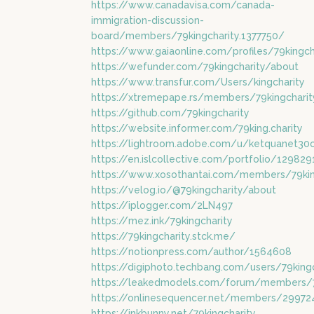
https://www.canadavisa.com/canada-
immigration-discussion-
board/members/79kingcharity.1377750/
https://www.gaiaonline.com/profiles/79kingc
https://wefunder.com/79kingcharity/about
https://www.transfur.com/Users/kingcharity
https://xtremepape.rs/members/79kingchari
https://github.com/79kingcharity
https://website.informer.com/79king.charity
https://lightroom.adobe.com/u/ketquanet3
https://en.islcollective.com/portfolio/129829
https://www.xosothantai.com/members/79kin
https://velog.io/@79kingcharity/about
https://iplogger.com/2LN497
https://mez.ink/79kingcharity
https://79kingcharity.stck.me/
https://notionpress.com/author/1564608
https://digiphoto.techbang.com/users/79kingc
https://leakedmodels.com/forum/members/79
https://onlinesequencer.net/members/29972
https://inkbunny.net/79kingcharity