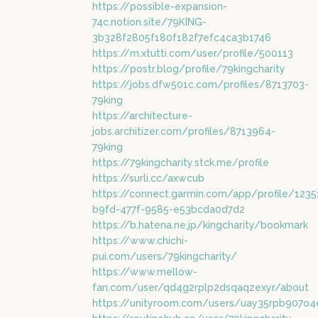
https://possible-expansion-
74c.notion.site/79KING-
3b328f2805f180f182f7efc4ca3b1746
https://m.xtutti.com/user/profile/500113
https://postr.blog/profile/79kingcharity
https://jobs.dfw501c.com/profiles/8713703-
79king
https://architecture-
jobs.architizer.com/profiles/8713964-
79king
https://79kingcharity.stck.me/profile
https://surli.cc/axwcub
https://connect.garmin.com/app/profile/1235
b9fd-477f-9585-e53bcda0d7d2
https://b.hatena.ne.jp/kingcharity/bookmark
https://www.chichi-
pui.com/users/79kingcharity/
https://www.mellow-
fan.com/user/qd4g2rplp2dsqaqzexyr/about
https://unityroom.com/users/uay35rpb907o4