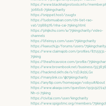
https://www.blackhatprotools.info/member.p
306616-79kingcharity
https://snippet.host/zuugtx
https://tudomuaban.com/chi-tiet-rao-
vat/2988976/nha-cai-79king.html
https://phijkchu.com/a/79kingcharity/video-
channels
https://lifeinsys.com/user/79kingcharity
https://kaeuchi.jp/forums/users/79kingcharit
https://www.claimajob.com/profiles/8715931-
79king
https://theafricavoice.com/profile/79kingchar
https://www.brownbook.net/business/55383
https://hackmd.okfn.de/s/r1DJk1bLGx
https://manylink.co/@79kingcharity
https://anyflip.com/homepage/vobyu#About
https://www.akaqa.com/question/q191927247
Nh-ci-79king
https://civitai.com/user/kingcharity
https://www.spigotmc.org/members/79kingch