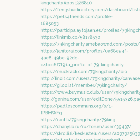
kingcharity#post326810
https://fengshuidirectory.com/dashboard/list
https://pets4friends.com/profile-
1685053
https://participa.aytojaen.es/profiles/79kingch
https://linkmix.co/58178530
https://79kingcharity.amebaownd.com/post
https://janitorai.com/profiles/0a68e94f-
4ae8-49be-92dc-
c4bcc6f7f91a_profile-of-79-kingcharity
https://muckrack.com/79kingcharity/bio
http://linoit.com/users/79kingcharity/canvas
https://giloo.ist/member/79kingcharity/
https://www.buymusic.club/user/79kingcharit
http://genina.com/user/editDone/5515326.pa
https://pad.lescommuns.org/s/1-
fPBMWFg
https://rant.li/79kingcharity/79king
https://chanylib.ru/ru/forum/user/39437/
https://skrolli.fi/keskustelu/users/a09792563