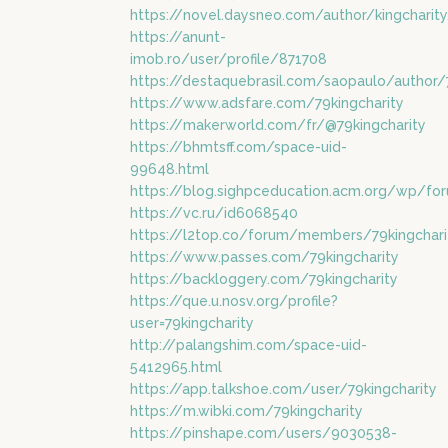
https://novel.daysneo.com/author/kingcharit
https://anunt-
imob.ro/user/profile/871708
https://destaquebrasil.com/saopaulo/author/
https://www.adsfare.com/79kingcharity
https://makerworld.com/fr/@79kingcharity
https://bhmtsff.com/space-uid-
99648.html
https://blog.sighpceducation.acm.org/wp/for
https://vc.ru/id6068540
https://l2top.co/forum/members/79kingchari
https://www.passes.com/79kingcharity
https://backloggery.com/79kingcharity
https://que.u.nosv.org/profile?
user=79kingcharity
http://palangshim.com/space-uid-
5412965.html
https://app.talkshoe.com/user/79kingcharity
https://m.wibki.com/79kingcharity
https://pinshape.com/users/9030538-