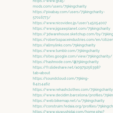
https://www.gta5-
mods.com/users/79kingcharity
https://pixabay.com/users/79kingcharity-
57016773/
https://www.nicovideo.jp/user/145054007
https://www.jigsawplanet.com/79kingcharity
https://3dwarehouse.sketchup.com/by/79king
https://robertsspaceindustries.com/en/citize
https://allmylinks.com/79kingcharity
https://www.tumblr.com/79kingcharity
https://sites.google.com/view/79kingcharity/
https://hashnode.com/@79kingcharity
https://fr.slideshare.net/a0979256398?
tab=about
https://soundcloud.com/79king-
84214462
https://www.rehashclothes.com/79kingcharity
https://www.decidim.barcelona/profiles/79king
https://web.bikemap.net/u/79kingcharity
https://construim.fedaia.org/profiles/79kingcha
https://www.xiuwushidai.com/home.php?