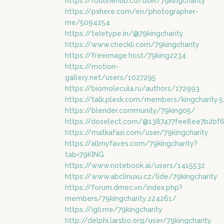
https://routinehub.co/user/79kingcharity
https://pxhere.com/en/photographer-
me/5094254
https://teletype.in/@79kingcharity
https://www.checkli.com/79kingcharity
https://freeimage.host/79king2234
https://motion-
gallery.net/users/1027295
https://biomolecula.ru/authors/172993
https://talk.plesk.com/members/kingcharity
https://blender.community/79king05/
https://doselect.com/@1387477fee8ee7b2bf
https://matkafasi.com/user/79kingcharity
https://allmyfaves.com/79kingcharity?
tab=79KING
https://www.notebook.ai/users/1415532
https://www.abclinuxu.cz/lide/79kingcharity
https://forum.dmec.vn/index.php?
members/79kingcharity.224261/
https://igli.me/79kingcharity
http://delphi.larsbo.org/user/79kingcharity