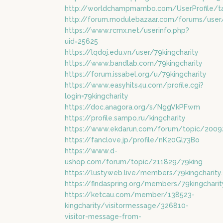
http://worldchampmambo.com/UserProfile/ta
http://forum.modulebazaar.com/forums/user/
https://www.rcmx.net/userinfo.php?
uid=25625
https://lqdoj.edu.vn/user/79kingcharity
https://www.bandlab.com/79kingcharity
https://forum.issabel.org/u/79kingcharity
https://www.easyhits4u.com/profile.cgi?
login=79kingcharity
https://doc.anagora.org/s/NggVkPFwm
https://profile.sampo.ru/kingcharity
https://www.ekdarun.com/forum/topic/2009
https://fanclove.jp/profile/nK20Gl73Bo
https://www.d-
ushop.com/forum/topic/211829/79king
https://lustyweb.live/members/79kingcharit
https://findaspring.org/members/79kingcharit
https://ketcau.com/member/138523-
kingcharity/visitormessage/326810-
visitor-message-from-