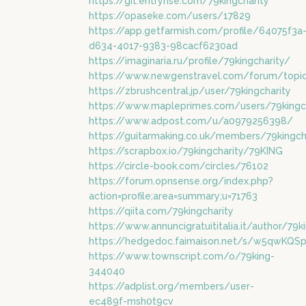
https://git.entryrise.com/79kingcharity
https://opaseke.com/users/17829
https://app.getfarmish.com/profile/64075f3a
d634-4017-9383-98cacf6230ad
https://imaginaria.ru/profile/79kingcharity/
https://www.newgenstravel.com/forum/topi
https://zbrushcentral.jp/user/79kingcharity
https://www.mapleprimes.com/users/79kingc
https://www.adpost.com/u/a0979256398/
https://guitarmaking.co.uk/members/79kingch
https://scrapbox.io/79kingcharity/79KING
https://circle-book.com/circles/76102
https://forum.opnsense.org/index.php?
action=profile;area=summary;u=71763
https://qiita.com/79kingcharity
https://www.annuncigratuititalia.it/author/79k
https://hedgedoc.faimaison.net/s/w5qwKQS
https://www.townscript.com/o/79king-
344040
https://adplist.org/members/user-
ec489f-msh0t9cv