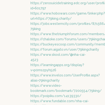
https://zerosuicidetraining.edc.org/user/profi
id=601797
https://www.hobowars.com/game/linker.php?
url=https://79king.charity/
https://jobs.westerncity.com/profiles/871566
79king
https://www.thetriumphforum.com/members/7
https://chaloke.com/forums/users/79kingchar
https://buckeyescoop.com/community/membe
https://forum.aigato.vn/user/79kingcharity
https://www.skool.com/@nha-cai-
4523
https://learningapps.org/display?
v=p0mszpyh526
https://www.invelos.com/UserProfile.aspx?
alias=79kingcharity
https://www.video-
bookmark.com/bookmark/7200554/79king/
https://poipiku.com/14139330/
https://www.fundable.com/nha-cai-