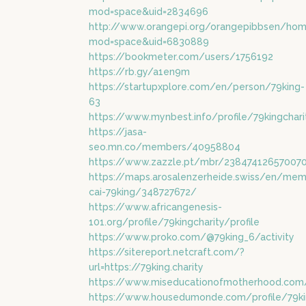
mod=space&uid=2834696
http://www.orangepi.org/orangepibbsen/hom
mod=space&uid=6830889
https://bookmeter.com/users/1756192
https://rb.gy/a1en9m
https://startupxplore.com/en/person/79king-
63
https://www.mynbest.info/profile/79kingcharit
https://jasa-
seo.mn.co/members/40958804
https://www.zazzle.pt/mbr/23847412657007
https://maps.arosalenzerheide.swiss/en/me
cai-79king/348727672/
https://www.africangenesis-
101.org/profile/79kingcharity/profile
https://www.proko.com/@79king_6/activity
https://sitereport.netcraft.com/?
url=https://79king.charity
https://www.miseducationofmotherhood.com/pr
https://www.housedumonde.com/profile/79kin