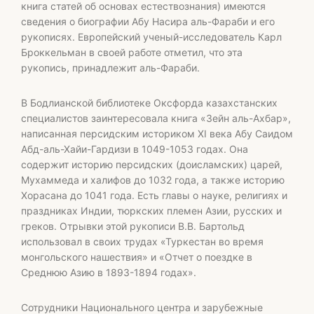
книга статей об основах естествознания) имеются
сведения о биографии Абу Насира аль-Фараби и его
рукописях. Европейский ученый-исследователь Карл
Броккельман в своей работе отметил, что эта
рукопись, принадлежит аль-Фараби.
В Бодлианской библиотеке Оксфорда казахстанских
специалистов заинтересовала книга «Зейн аль-Ахбар»,
написанная персидским историком XI века Абу Саидом
Абд-аль-Хайи-Гардизи в 1049-1053 годах. Она
содержит историю персидских (доисламских) царей,
Мухаммеда и халифов до 1032 года, а также историю
Хорасана до 1041 года. Есть главы о науке, религиях и
праздниках Индии, тюркских племен Азии, русских и
греков. Отрывки этой рукописи В.В. Бартольд
использовал в своих трудах «Туркестан во время
монгольского нашествия» и «Отчет о поездке в
Среднюю Азию в 1893-1894 годах».
Сотрудники Национального центра и зарубежные