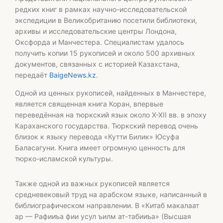
редких книг в рамках научно-исследовательской
экспедиции в Великобританию посетили библиотеки,
архивы и исследовательские центры Лондона,
Оксфорда и Манчестера. Специалистам удалось
получить копии 15 рукописей и около 500 архивных
документов, связанных с историей Казахстана,
передаёт
BaigeNews.kz
.
Одной из ценных рукописей, найденных в Манчестере,
является священная книга Коран, впервые
переведённая на тюркский язык около X-XII вв. в эпоху
Караханского государства. Тюркский перевод очень
близок к языку перевода «Кутти Билик» Юсуфа
Баласагуни. Книга имеет огромную ценность для
тюрко-исламской культуры.
Также одной из важных рукописей является
средневековый труд на арабском языке, написанный в
библиографическом направлении. В «Китаб макалаат
ар — Рафииъа фии усул ъилм ат-табииъа» (Высшая