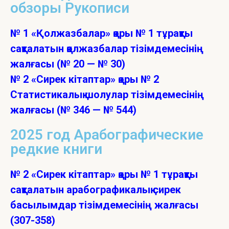
обзоры Рукописи
№ 1 «Қолжазбалар» қоры № 1 тұрақты
сақталатын қолжазбалар тізімдемесінің
жалғасы (№ 20 — № 30)
№ 2 «Сирек кітаптар» қоры № 2
Статистикалық шолулар тізімдемесінің
жалғасы (№ 346 — № 544)
2025 год Арабографические
редкие книги
№ 2 «Сирек кітаптар» қоры № 1 тұрақты
сақталатын арабографикалық сирек
басылымдар тізімдемесінің жалғасы
(307-358)