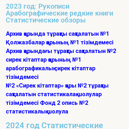
2023 год: Рукописи
Арабографические редкие книги
Статистические обзоры
Архив қорында тұрақты сақталатын №1
Қолжазбалар қорының №1 тізімдемесі
Архив қорындағы тұрақты сақталатын №2
сирек кітаптар қорының №1
арабографикалық сирек кітаптар
тізімдемесі
№2 «Сирек кітаптар» қоры №2 тұрақты
сақталатын статистикалақ шолулар
тізімдемесі Фонд 2 опись №2
статистикалық шолула
2024 год Статистические