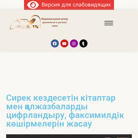
Версия для слабовидящих
Сирек кездесетін кітаптар
мен қолжазбаларды
цифрландыру, факсимилдік
көшірмелерін жасау