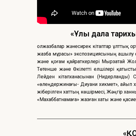
«Ұлы дала тарих
Қолжазбалар жәнесирек кітаптар ұлттық о
жазба мұрасы» экспозициясының ашылу са
және қоғам қайраткерлері Мырзатай Жол
Төтенше және Өкілетті елшілері қатыст
Лейден кітапханасынан (Нидерланды) 
«өлеңдержинағы- Диуани хикмет», Қайып х
жіберілген хаттың көшірмесі, Жәңгір ха
«Махаббатнамаға» жазған хаты және қасие
«Қ