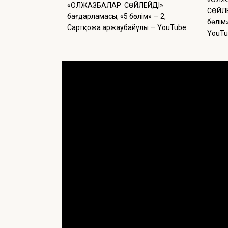
«ҚОЛЖАЗБАЛАР СӨЙЛЕЙДІ»
СӨЙЛЕ
бағдарламасы, «5 бөлім» — 2,
бөлім
Сартқожа Қаржаубайұлы — YouTube
YouTu