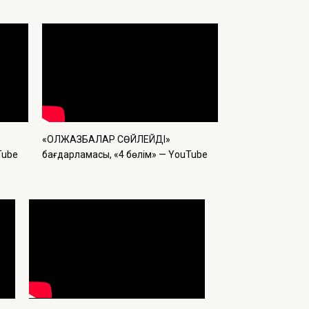
«ҚОЛЖАЗБАЛАР СӨЙЛЕЙДІ»
Tube
бағдарламасы, «4 бөлім» — YouTube