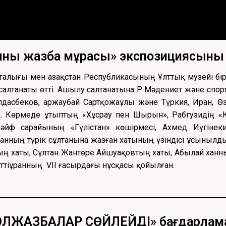
ының жазба мұрасы» экспозициясының
рталығы мен Қазақстан Республикасының Ұлттық музейі б
лтанаты өтті. Ашылу салтанатына ҚР Мәдениет және спор
дасбеков, Қаржаубай Сартқожаұлы және Түркия, Иран, Өз
ы. Көрмеде Құтыптың «Хұсрау пен Шырын», Рабгузидің «К
Сәйф сарайының «Гүлістан» көшірмесі, Ахмед Иүгінек
анның түрік сұлтанына жазған хатының үзіндісі ұсынылд
нның хаты, Сұлтан Жантөре Айшуақовтың хаты, Абылай хан
ттіҚұранның VII ғасырдағы нұсқасы қойылған.
ОЛЖАЗБАЛАР СӨЙЛЕЙДІ» бағдарлам