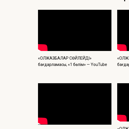
«ҚОЛЖАЗБАЛАР СӨЙЛЕЙДІ»
«ҚОЛ
бағдарламасы, «1 бөлім» — YouTube
бағда
«ҚОЛ