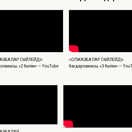
ЖАЗБАЛАР СӨЙЛЕЙДІ»
«ҚОЛЖАЗБАЛАР СӨЙЛЕЙДІ»
рламасы, «2 бөлім» — YouTube
бағдарламасы, «3 бөлім» — You
ЖАЗБАЛАР