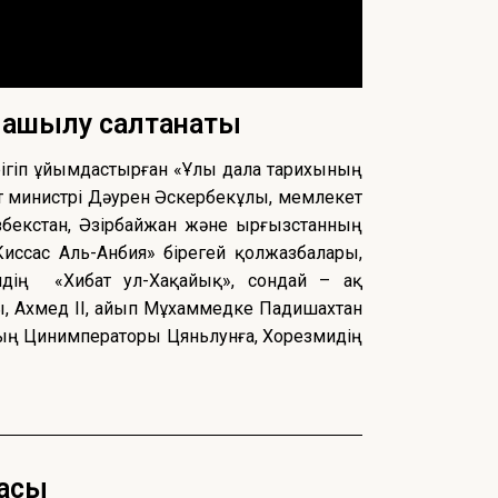
 ашылу салтанаты
ірігіп ұйымдастырған «Ұлы дала тарихының
т министрі Дәурен Әскербекұлы, мемлекет
бекстан, Әзірбайжан және Қырғызстанның
иссас Аль-Анбия» бірегей қолжазбалары,
идің «Хибат ул-Хақайық», сондай – ақ
ы, Ахмед ІІ, Қайып Мұхаммедке Падишахтан
ның Цинимператоры Цяньлунға, Хорезмидің
асы