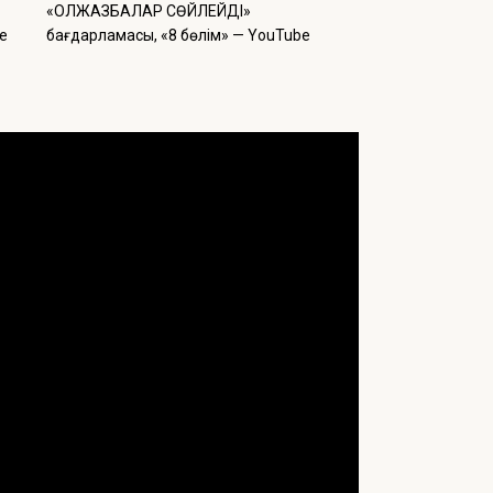
«ҚОЛЖАЗБАЛАР СӨЙЛЕЙДІ»
e
бағдарламасы, «8 бөлім» — YouTube