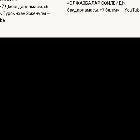
«ҚОЛЖАЗБАЛАР СӨЙЛЕЙДІ»
ЙДІ»бағдарламасы, «6
бағдарламасы, «7 бөлім» — YouTub
», Тұрсынхан Зәкенұлы —
be